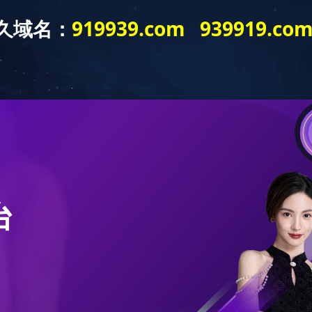
|
|
|
|
|
首 页
科大新闻
学校概况
开云（中国）
科学研究
师资队
|
|
|
|
报考科大
科大校友
在校师生
人才招聘
智慧门
现 任 领 导
名誉校长
白春礼
党委书记
舒歌群
校长、党委副书记
常 进
常务副校长
潘建伟