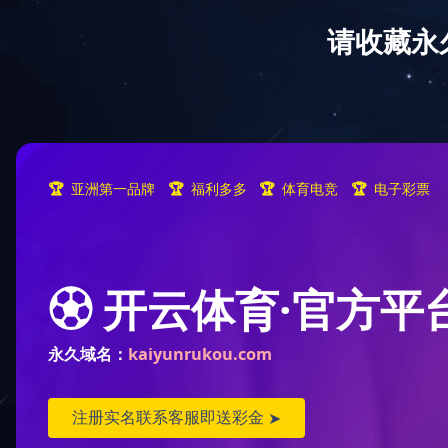
>
>
首 页
学校概况
现任领导