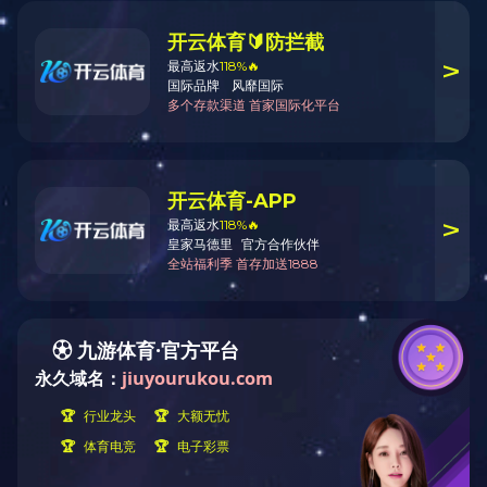
Copyright 开云足球 All Rights Reserved
联系我们
开云NBA篮球
|
九游娱乐(NINE GAME)官方网站
|
九游官方端入口
|
安博手机版app
|
米兰体育在线登录入口
|
华体会网
|
中国体育竞猜网
|
开云电子体育_开云(中国)官网
|